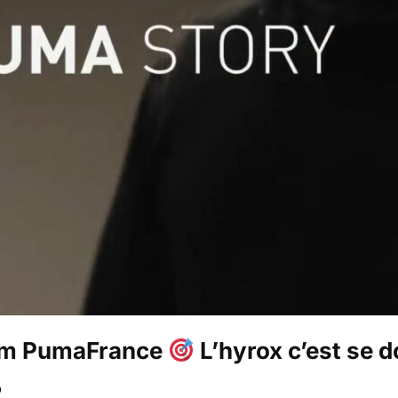
am PumaFrance
L’hyrox c’est se 
%