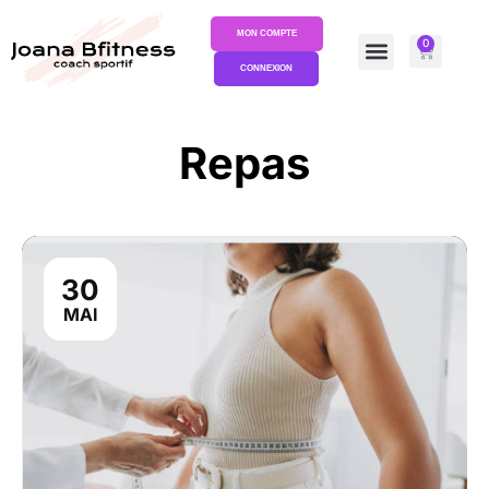
MON COMPTE
0
CONNEXION
Repas
30
MAI